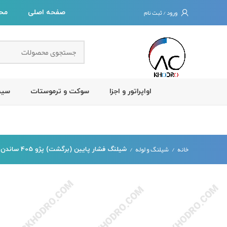
ورود / ثبت نام
صفحه اصلی
مح
اواپراتور و اجزا
سوکت و ترموستات
سیس
خانه
شیلنگ و لوله
شیلنگ فشار پایین (برگشت) پژو 405 ساندن