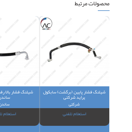
محصولات مرتبط
شیلنگ فشار پایین (برگشت) سابکول
پراید شرکتی
ساندن
شرکتی
ساندن
استعلام تلفنی
استعلام ت