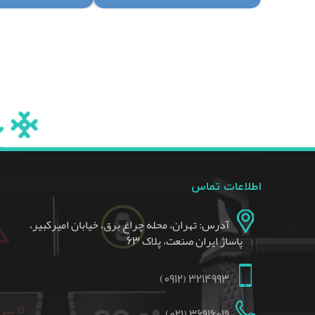
اطلاعات تماس
آدرس: تهران، محله چراغ برق، خیابان امیرکبیر،
پاساژ ایران صنعت، پلاک 63
3214993 (0912)
36916019 (021)