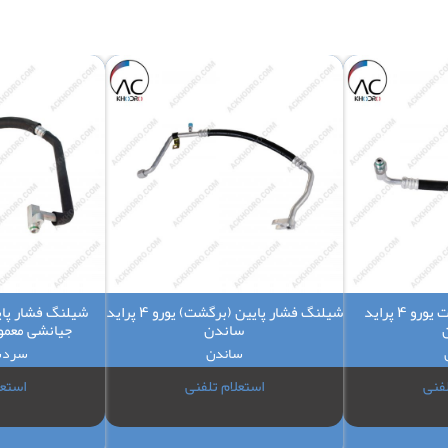
شیلنگ فشار بالا رفت یورو 4 پراید
شیلنگ فشار پایین (برگشت) یورو 4 پراید
ساندن
جیانشی معمو
ساندن
سردس
لفنی
استعلام تلفنی
استعل