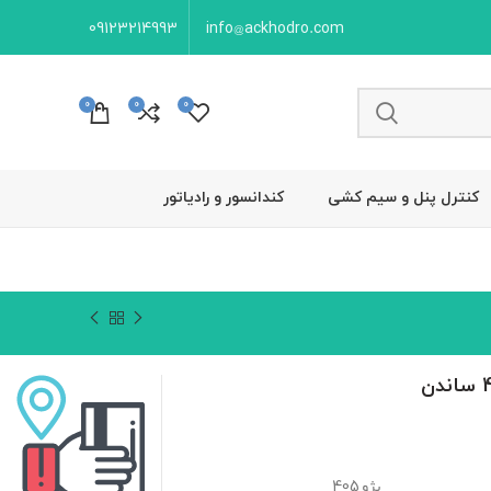
09123214993
info@ackhodro.com
0
0
0
کنترل پنل و سیم کشی
کندانسور و رادیاتور
پژو 405