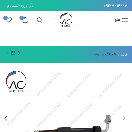
09123214993
ورود / ثبت نام
0
0
منو
خانه
شیلنگ و لوله