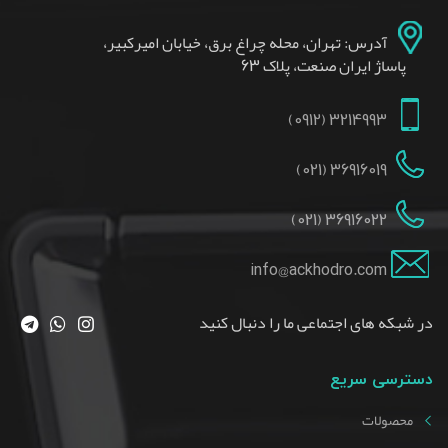
آدرس: تهران، محله چراغ برق، خیابان امیرکبیر،
پاساژ ایران صنعت، پلاک 63
3214993 (0912)
36916019 (021)
36916022 (021)
info@ackhodro.com
در شبکه های اجتماعی ما را دنبال کنید
دسترسی سریع
محصولات