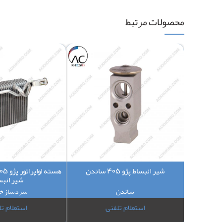
محصولات مرتبط
شیر انبساط پژو 405 ساندن
شیر انبس
ساندن
سردساز خ
استعلام تلفنی
استعلام ت