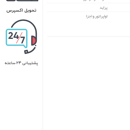
پراید
تحویل اکسپرس
اواپراتور و اجزا
پشتیبانی 24 ساعته