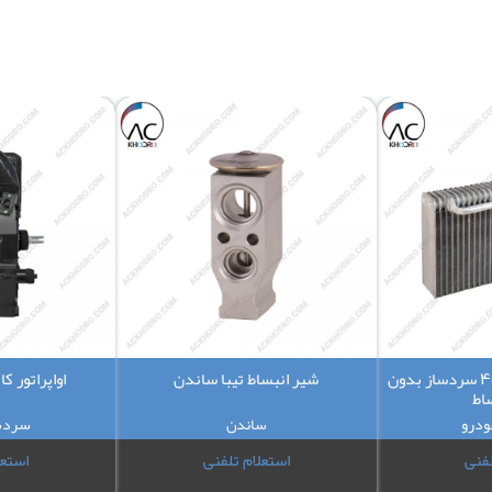
هسته اواپراتور پژو 405 سردساز بدون
شیر انبساط تیبا ساندن
اواپراتور ک
اط
ودرو
ساندن
سردس
لفنی
استعلام تلفنی
استعل