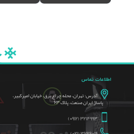
اطلاعات تماس
آدرس: تهران، محله چراغ برق، خیابان امیرکبیر،
پاساژ ایران صنعت، پلاک 63
3214993 (0912)
36916019 (021)