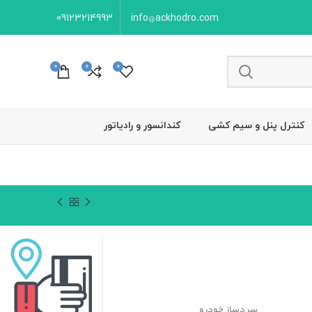
09123214993
info@ackhodro.com
0
0
0
کنترل پنل و سیم کشی
کندانسور و رادیاتور
سردساز خودرو