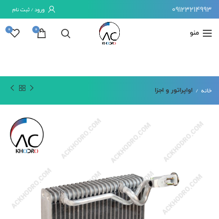
09123214993
ورود / ثبت نام
0
0
منو
خانه
اواپراتور و اجزا