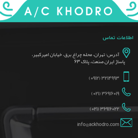
اطلاعات تماس
آدرس: تهران، محله چراغ برق، خیابان امیرکبیر،
پاساژ ایران صنعت، پلاک 63
3214993 (0912)
36916019 (021)
36916022 (021)
info@ackhodro.com