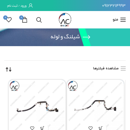
09123214993
ورود / ثبت نام
0
0
منو
شیلنگ و لوله
خانه
شیلنگ و لوله
برگه 5
مشاهده فیلترها