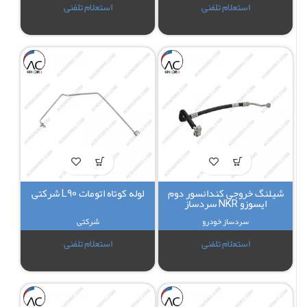
استعلام تلفنی
استعلام تلفنی
شیلنگ خروجی کندانسور دوم
لوله کوتاه اتومات L90 شرکتی
ایسوزو NKR سردساز
سردساز خودرو
شرکتی
استعلام تلفنی
استعلام تلفنی