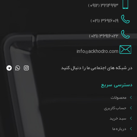
3214993 (0912)
36916019 (021)
36916022 (021)
info@ackhodro.com
در شبکه های اجتماعی ما را دنبال کنید
دسترسی سریع
محصولات
حساب کاربری
سبد خرید
درباره ما